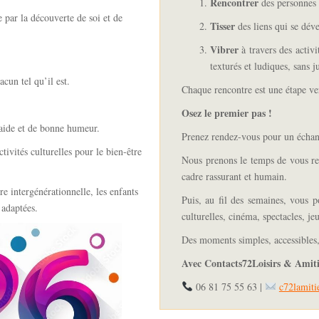
Rencontrer
des personnes 
par la découverte de soi et de
Tisser
des liens qui se dév
Vibrer
à travers des activit
texturés et ludiques, sans 
acun tel qu’il est.
Chaque rencontre est une étape ver
Osez le premier pas !
aide et de bonne humeur.
Prenez rendez-vous pour un échang
tivités culturelles pour
le bien-être
Nous prenons le temps de vous re
cadre rassurant et humain.
re intergénérationnelle,
les enfants
Puis, au fil des semaines, vous po
 adaptées.
culturelles, cinéma, spectacles, j
Des moments simples, accessibles,
Avec Contacts72Loisirs & Amitié
06 81 75 55 63 |
c72lamit