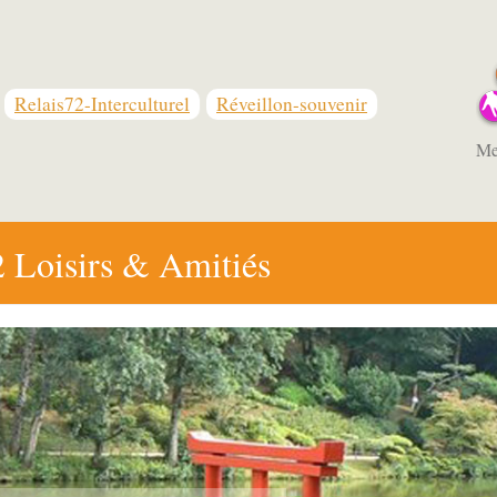
Relais72-Interculturel
Réveillon-souvenir
Met
 Loisirs & Amitiés