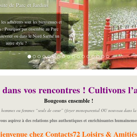
site de Parc et Jardins
 les adhérents sont les bienvenues et
es : Pourquoi pas ensemble au Parc
ulévrier ou dans le Nord Sarthe un
autre style ?
 dans vos rencontres ! Cultivons l’a
Bougeons ensemble !
e : hommes ou femmes “seuls de cœur” (foyer monoparental OU nouveau dans la
vous aspirez à des relations plus authentiques et enrichissantes humaineme
ienvenue chez Contacts72 Loisirs & Amitiés